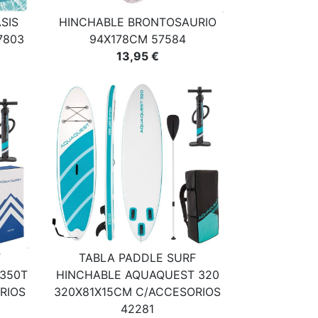
SIS
HINCHABLE BRONTOSAURIO
7803
94X178CM 57584
13,95 €
F
TABLA PADDLE SURF
350T
HINCHABLE AQUAQUEST 320
RIOS
320X81X15CM C/ACCESORIOS
42281