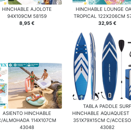
HINCHABLE AJOLOTE
HINCHABLE LOUNGE OA
94X109CM 58159
TROPICAL 122X206CM 5
8,95 €
32,95 €
TABLA PADDLE SUR
ASIENTO HINCHABLE
HINCHABLE AQUAQUEST 
C/ALMOHADA 114X107CM
351X79X15CM C/ACCESO
43048
43082