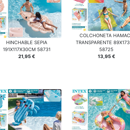
COLCHONETA HAMA
HINCHABLE SEPIA
TRANSPARENTE 89X17
191X117X30CM 58731
58725
21,95 €
13,95 €