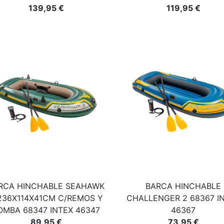
139,95 €
119,95 €
RCA HINCHABLE SEAHAWK
BARCA HINCHABLE
236X114X41CM C/REMOS Y
CHALLENGER 2 68367 I
OMBA 68347 INTEX 46347
46367
89,95 €
73,95 €